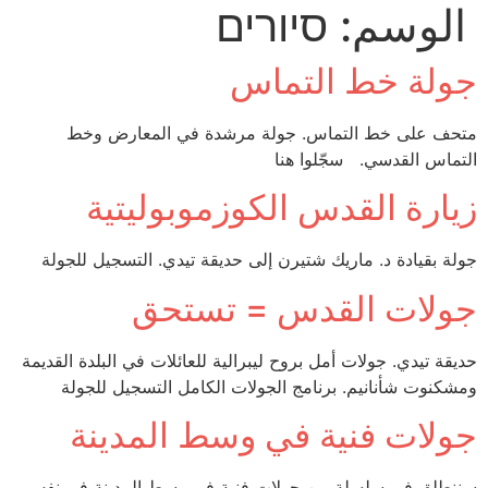
الوسم:
סיורים
Skip
to
content
جولة خط التماس
متحف على خط التماس. جولة مرشدة في المعارض وخط
التماس القدسي. سجّلوا هنا
زيارة القدس الكوزموبوليتية
جولة بقيادة د. ماريك شتيرن إلى حديقة تيدي. التسجيل للجولة
جولات القدس = تستحق
حديقة تيدي. جولات أمل بروح ليبرالية للعائلات في البلدة القديمة
ومشكنوت شأنانيم. برنامج الجولات الكامل التسجيل للجولة
جولات فنية في وسط المدينة
سننطلق في سلسلة من جولات فنية في وسط المدينة في نفس